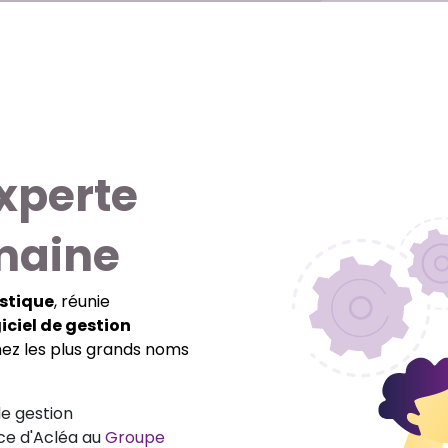
xperte
maine
istique
, réunie
iciel de gestion
hez les plus grands noms
de gestion
ce d'Acléa au
Groupe