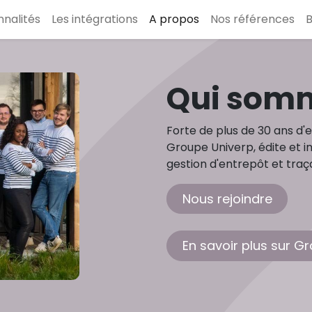
nnalités
Les intégrations
A propos
Nos références
B
Qui somm
Forte de plus de 30 ans d'ex
Groupe Univerp, édite et in
gestion d'entrepôt et tra
Nous rejoindre
En savoir plus sur G