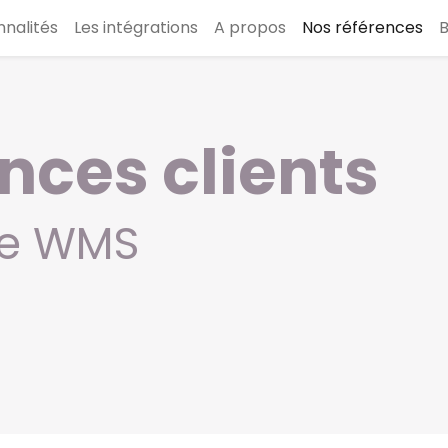
nnalités
Les intégrations
A propos
Nos références
B
nces clients
tre WMS